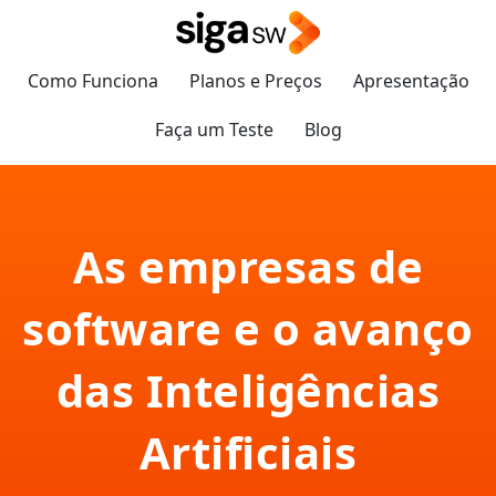
Como Funciona
Planos e Preços
Apresentação
Faça um Teste
Blog
As empresas de
software e o avanço
das Inteligências
Artificiais