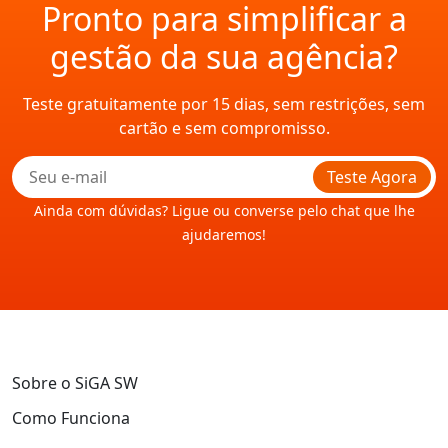
Pronto para simplificar a
gestão da sua agência?
Teste gratuitamente por 15 dias, sem restrições, sem
cartão e sem compromisso.
Teste Agora
Ainda com dúvidas? Ligue ou converse pelo chat que lhe
ajudaremos!
Sobre o SiGA SW
Como Funciona