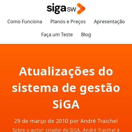
Como Funciona
Planos e Preços
Apresentação
Faça um Teste
Blog
Atualizações do
sistema de gestão
SiGA
29 de março de 2010 por André Traichel
Sobre o autor: criador do SiGA, André Traichel é