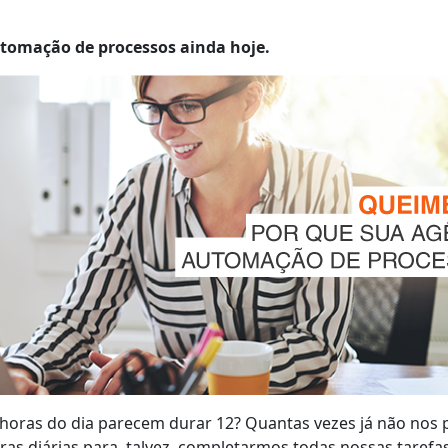
utomação de processos ainda hoje.
24 horas do dia parecem durar 12? Quantas vezes já não n
ras diárias para, talvez, completarmos todas nossas taref