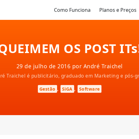
Como Funciona
Planos e Preços
QUEIMEM OS POST ITs
29 de julho de 2016 por André Traichel
ndré Traichel é publicitário, graduado em Marketing e pós
,
,
Gestão
SiGA
Software