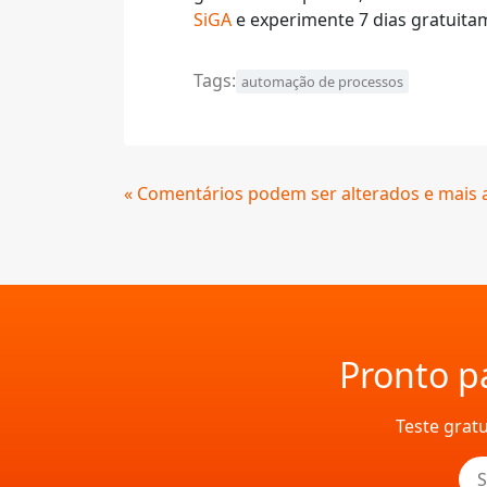
SiGA
e experimente 7 dias gratuita
Tags:
automação de processos
Continue
« Comentários podem ser alterados e mais
Lendo
Pronto pa
Teste grat