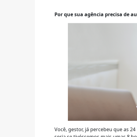
Por que sua agência precisa de a
Você, gestor, já percebeu que as 
seria se tivéssemos mais umas 8 ho