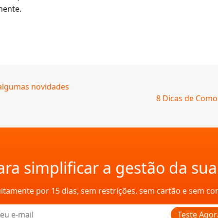
mente.
 algumas novidades
8 Dicas de Como 
ra simplificar a gestão da su
uitamente por 15 dias, sem restrições, sem cartão e sem c
Teste Agor