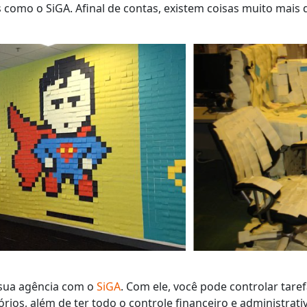
omo o SiGA. Afinal de contas, existem coisas muito mais di
 sua agência com o
SiGA
. Com ele, você pode controlar tare
rios, além de ter todo o controle financeiro e administrati