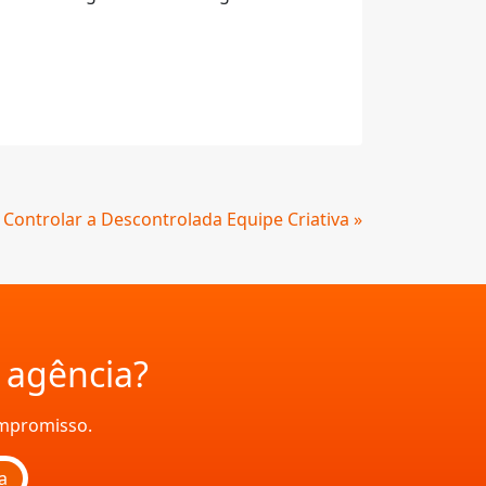
Controlar a Descontrolada Equipe Criativa »
a agência?
ompromisso.
a