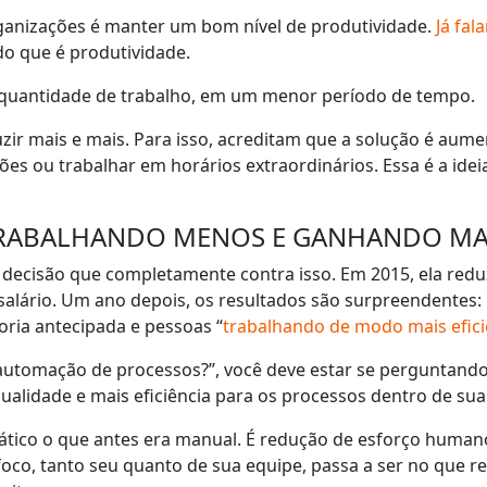
anizações é manter um bom nível de produtividade.
Já fal
do que é produtividade.
 quantidade de trabalho, em um menor período de tempo.
r mais e mais. Para isso, acreditam que a solução é aume
ções ou trabalhar em horários extraordinários. Essa é a id
TRABALHANDO MENOS E GANHANDO MA
decisão que completamente contra isso. Em 2015, ela redu
salário. Um ano depois, os resultados são surpreendentes:
ria antecipada e pessoas “
trabalhando de modo mais efici
 automação de processos?”, você deve estar se perguntand
qualidade e mais eficiência para os processos dentro de su
mático o que antes era manual. É redução de esforço human
oco, tanto seu quanto de sua equipe, passa a ser no que r