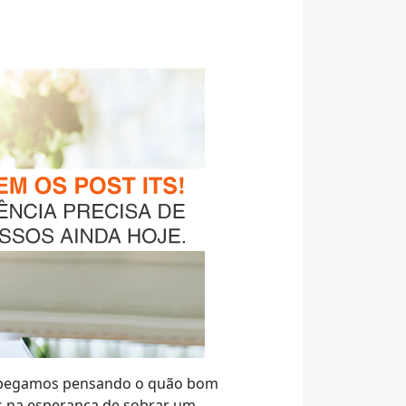
os pegamos pensando o quão bom
as na esperança de sobrar um