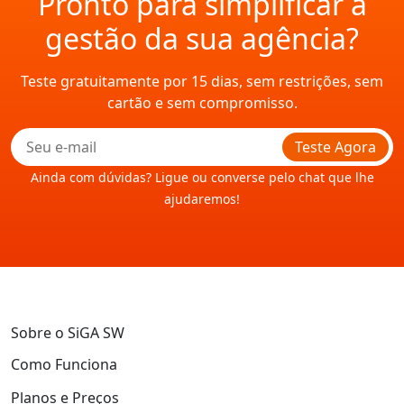
Pronto para simplificar a
gestão da sua agência?
Teste gratuitamente por 15 dias, sem restrições, sem
cartão e sem compromisso.
Teste Agora
Ainda com dúvidas? Ligue ou converse pelo chat que lhe
ajudaremos!
Sobre o SiGA SW
Como Funciona
Planos e Preços