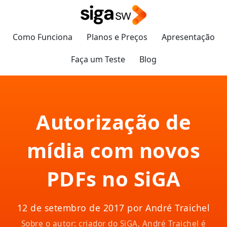
Como Funciona
Planos e Preços
Apresentação
Faça um Teste
Blog
Autorização de
mídia com novos
PDFs no SiGA
12 de setembro de 2017 por André Traichel
Sobre o autor: criador do SiGA, André Traichel é