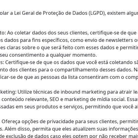
iolar a Lei Geral de Proteção de Dados (LGPD), existem alg
o: Ao coletar dados dos seus clientes, certifique-se de qu
es dados para fins específicos, como envio de newsletters o
s claras sobre o que será feito com esses dados e permiti
r seu consentimento a qualquer momento.
as: Certifique-se de que os dados que você está coletando s
nto dos clientes para o compartilhamento desses dados. Nã
ficar-se de que as pessoas da lista consentiram com o com
keting: Utilize técnicas de inbound marketing para atrair lea
 conteúdo relevante, SEO e marketing de mídia social. Essa
sadas em seus produtos e serviços, permitindo que você a
 Ofereça opções de privacidade para seus clientes, permi
 Além disso, permita que eles atualizem suas informações
 de exclusão de dados caso eles optem por não receber ma