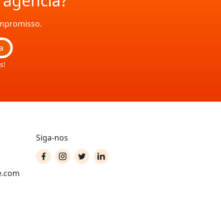
a agência?
ompromisso.
a
s!
Siga-nos
e.com