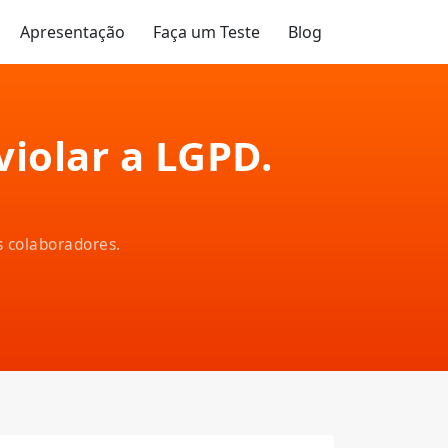
Apresentação
Faça um Teste
Blog
iolar a LGPD.
s colaboradores.