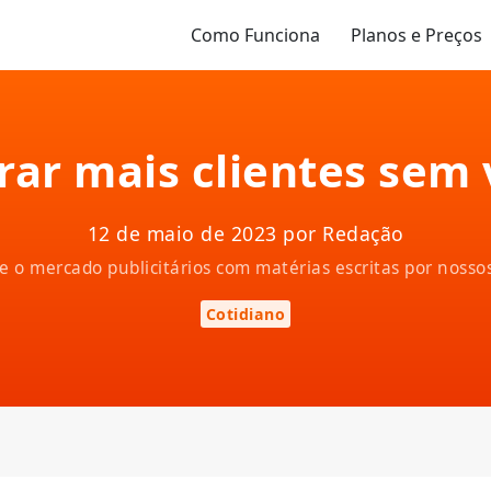
Como Funciona
Planos e Preços
ar mais clientes sem v
12 de maio de 2023 por Redação
e o mercado publicitários com matérias escritas por nosso
Cotidiano