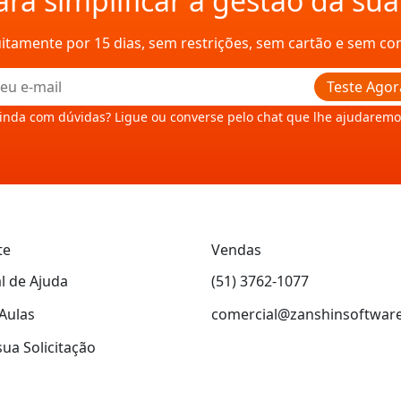
ra simplificar a gestão da su
uitamente por 15 dias, sem restrições, sem cartão e sem c
Teste Agor
inda com dúvidas? Ligue ou converse pelo chat que lhe ajudaremo
te
Vendas
l de Ajuda
(51) 3762-1077
Aulas
comercial@zanshinsoftwar
sua Solicitação