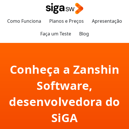
Como Funciona
Planos e Preços
Apresentação
Faça um Teste
Blog
Conheça a Zanshin
Software,
desenvolvedora do
SiGA