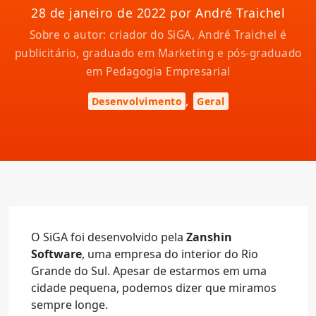
28 de janeiro de 2022 por André Traichel
Sobre o autor: criador do SiGA, André Traichel é
publicitário, graduado em Marketing e pós-graduado
em Pedagogia Empresarial
,
Desenvolvimento
Geral
O SiGA foi desenvolvido pela
Zanshin
Software
, uma empresa do interior do Rio
Grande do Sul. Apesar de estarmos em uma
cidade pequena, podemos dizer que miramos
sempre longe.