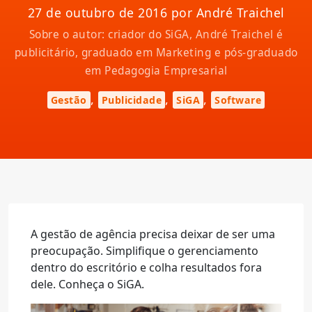
27 de outubro de 2016 por André Traichel
Sobre o autor: criador do SiGA, André Traichel é
publicitário, graduado em Marketing e pós-graduado
em Pedagogia Empresarial
,
,
,
Gestão
Publicidade
SiGA
Software
A gestão de agência precisa deixar de ser uma
preocupação. Simplifique o gerenciamento
dentro do escritório e colha resultados fora
dele. Conheça o SiGA.