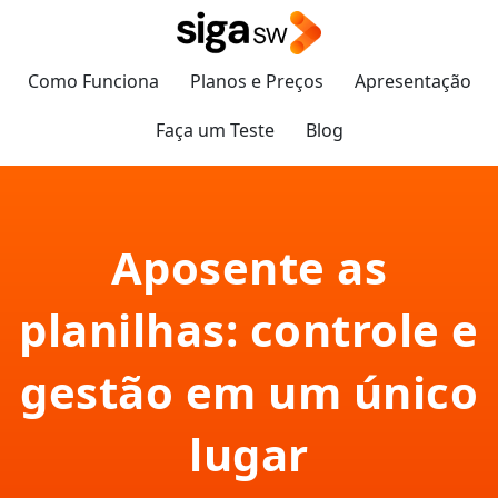
Como Funciona
Planos e Preços
Apresentação
Faça um Teste
Blog
Aposente as
planilhas: controle e
gestão em um único
lugar