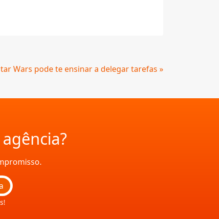
ar Wars pode te ensinar a delegar tarefas »
a agência?
ompromisso.
a
s!