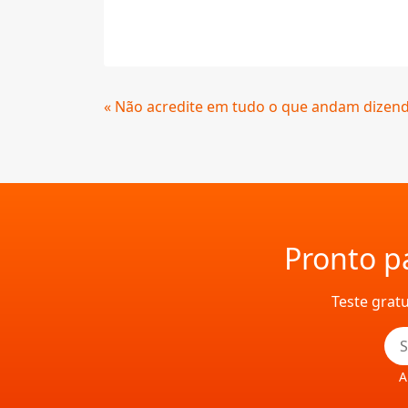
Continue
« Não acredite em tudo o que andam dizend
Lendo
Pronto pa
Teste grat
A