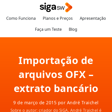
Como Funciona
Planos e Preços
Apresentação
Faça um Teste
Blog
Importação de
arquivos OFX –
extrato bancário
9 de março de 2015 por André Traichel
Sobre o autor: criador do SiGA, André Traichel é