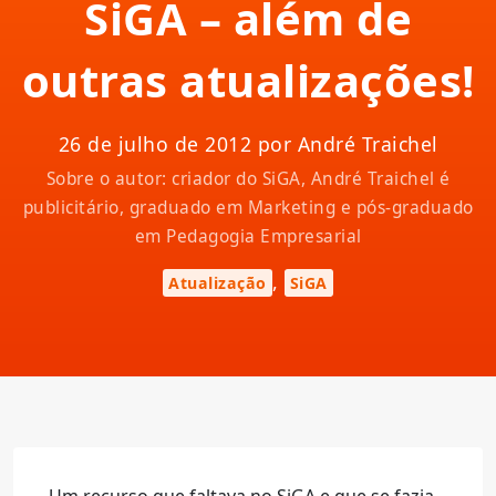
SiGA – além de
outras atualizações!
26 de julho de 2012 por André Traichel
Sobre o autor: criador do SiGA, André Traichel é
publicitário, graduado em Marketing e pós-graduado
em Pedagogia Empresarial
,
Atualização
SiGA