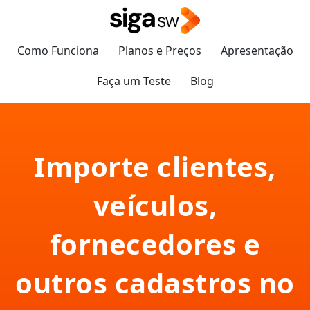
Como Funciona
Planos e Preços
Apresentação
Faça um Teste
Blog
Importe clientes,
veículos,
fornecedores e
outros cadastros no