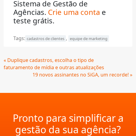
Sistema de Gestão de
Agências.
Crie uma conta
e
teste grátis.
Tags:
,
cadastros de clientes
equipe de marketing
Continue
« Duplique cadastros, escolha o tipo de
Lendo
faturamento de mídia e outras atualizações
19 novos assinantes no SiGA, um recorde! »
Pronto para simplificar a
gestão da sua agência?