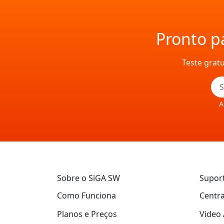
Pronto pa
Teste grat
A
Sobre o SiGA SW
Supor
Como Funciona
Centra
Planos e Preços
Video 