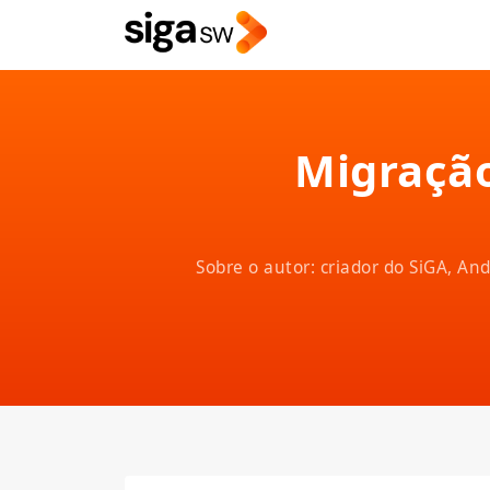
Migração
Sobre o autor: criador do SiGA, A