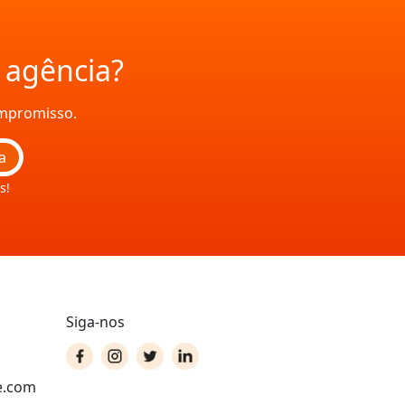
a agência?
ompromisso.
a
s!
Siga-nos
e.com