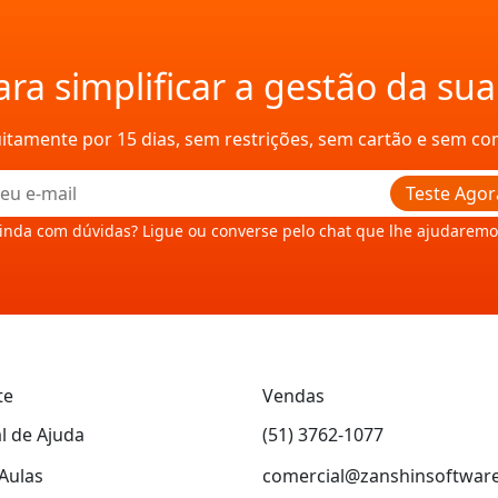
ra simplificar a gestão da su
uitamente por 15 dias, sem restrições, sem cartão e sem c
Teste Agor
inda com dúvidas? Ligue ou converse pelo chat que lhe ajudaremo
te
Vendas
l de Ajuda
(51) 3762-1077
Aulas
comercial@zanshinsoftwar