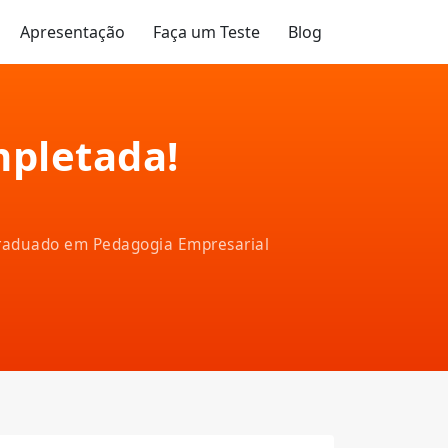
Apresentação
Faça um Teste
Blog
mpletada!
-graduado em Pedagogia Empresarial