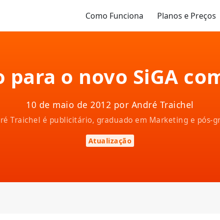
Como Funciona
Planos e Preços
 para o novo SiGA co
10 de maio de 2012 por André Traichel
ndré Traichel é publicitário, graduado em Marketing e pós
Atualização