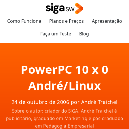
Como Funciona
Planos e Preços
Apresentação
Faça um Teste
Blog
PowerPC 10 x 0
André/Linux
24 de outubro de 2006 por André Traichel
Sobre o autor: criador do SiGA, André Traichel é
publicitário, graduado em Marketing e pós-graduado
em Pedagogia Empresarial