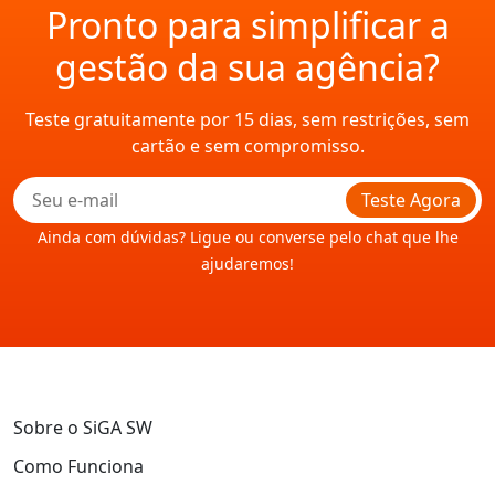
Pronto para simplificar a
gestão da sua agência?
Teste gratuitamente por 15 dias, sem restrições, sem
cartão e sem compromisso.
Teste Agora
Ainda com dúvidas? Ligue ou converse pelo chat que lhe
ajudaremos!
Sobre o SiGA SW
Como Funciona