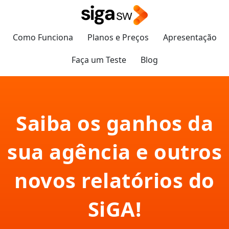
Como Funciona
Planos e Preços
Apresentação
Faça um Teste
Blog
Saiba os ganhos da
sua agência e outros
novos relatórios do
SiGA!