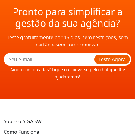
Pronto para simplificar a
gestão da sua agência?
Teste gratuitamente por 15 dias, sem restrições, sem
cartão e sem compromisso.
Teste Agora
Ainda com dúvidas? Ligue ou converse pelo chat que lhe
ajudaremos!
Sobre o SiGA SW
Como Funciona