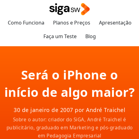
Como Funciona
Planos e Preços
Apresentação
Faça um Teste
Blog
Será o iPhone o
início de algo maior?
30 de janeiro de 2007 por André Traichel
Sobre o autor: criador do SiGA, André Traichel é
publicitário, graduado em Marketing e pós-graduado
em Pedagogia Empresarial