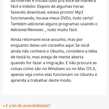
da internet e instala tudo pra você de maneira
fácil e indolor. Depois de algumas horas
fazendo download, estava pronto! Mp3
funcionando, tocava meus DVDs, tudo certo!
Também adicionei alguns programas usando o
Adicionar/Remover…
, tudo muito fácil.
Ainda retomarei esse assunto, mas por
enquanto deixo um conselho aqui: Se você
ainda não conhece o Ubuntu, considere a idéia
de testá-lo, mas esteja de mente aberta
quando for fazer a migração. E não procure as
coisas como são no Windows ou no Mac OS X,
apenas veja como elas funcionam no Ubuntu e
aprenda a trabalhar deste modo.
Continue
« E a lei de acessibilidade?