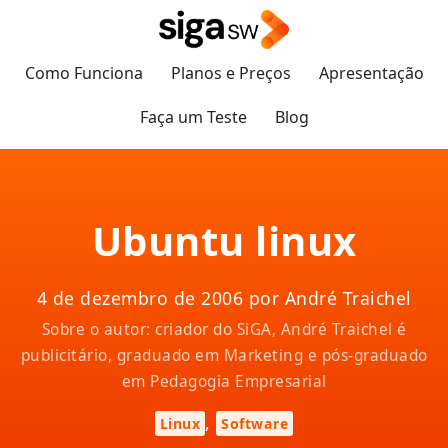
Como Funciona
Planos e Preços
Apresentação
Faça um Teste
Blog
Ubuntu linux
4 de dezembro de 2006 por André Traichel
Sobre o autor: criador do SiGA, André Traichel é
publicitário, graduado em Marketing e pós-graduado
em Pedagogia Empresarial
,
Linux
Software