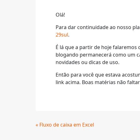
Olá!
Para dar continuidade ao nosso pl
29sul
.
É lá que a partir de hoje falaremo
blogando permanecerá como um cana
novidades ou dicas de uso.
Então para você que estava acostum
link acima. Boas matérias não falta
Continue
« Fluxo de caixa em Excel
Lendo