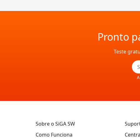
Pronto pa
Teste grat
A
Sobre o SiGA SW
Supor
Como Funciona
Centra