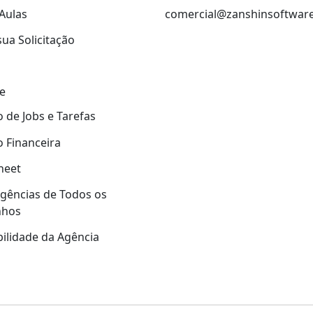
Aulas
comercial@zanshinsoftwar
sua Solicitação
e
 de Jobs e Tarefas
 Financeira
heet
gências de Todos os
nhos
ilidade da Agência