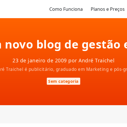
Como Funciona
Planos e Preços
 novo blog de gestão e
23 de janeiro de 2009 por André Traichel
ndré Traichel é publicitário, graduado em Marketing e pós
Sem categoria