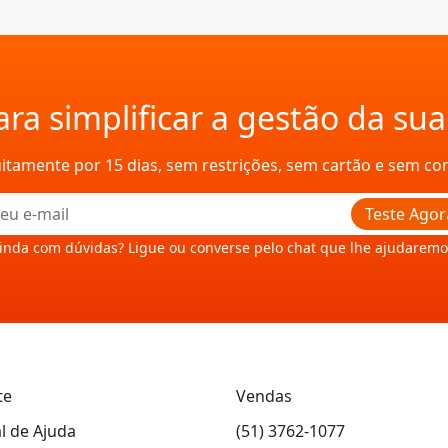
ra simplificar a gestão da su
uitamente por 15 dias, sem restrições, sem cartão e sem c
Teste Agor
inda com dúvidas? Ligue ou converse pelo chat que lhe ajudaremo
te
Vendas
l de Ajuda
(51) 3762-1077