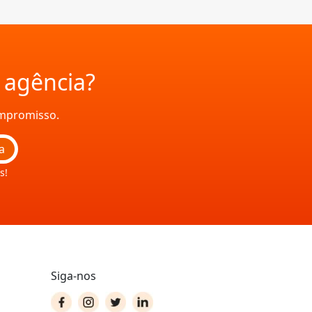
a agência?
ompromisso.
a
s!
Siga-nos