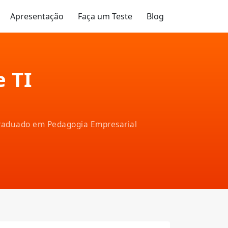
Apresentação
Faça um Teste
Blog
 TI
-graduado em Pedagogia Empresarial