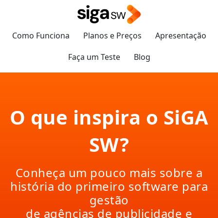
Como Funciona
Planos e Preços
Apresentação
Faça um Teste
Blog
O que inspira o SiGA
SW?
Conheça um pouco mais sobre a
história do
primeiro software
para
gestão
de agências de publicidade e