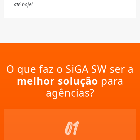
até hoje!
O que faz o SiGA SW ser a
melhor solução
para
agências?