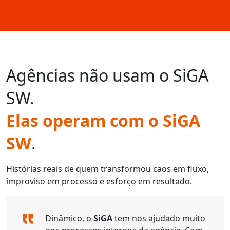
Agências não usam o SiGA
SW.
Elas operam com o SiGA
SW
.
O que as agências dizem sobre o SIGA
Histórias reais de quem transformou caos em fluxo,
improviso em processo e esforço em resultado.
Dinâmico, o
SiGA
tem nos ajudado muito