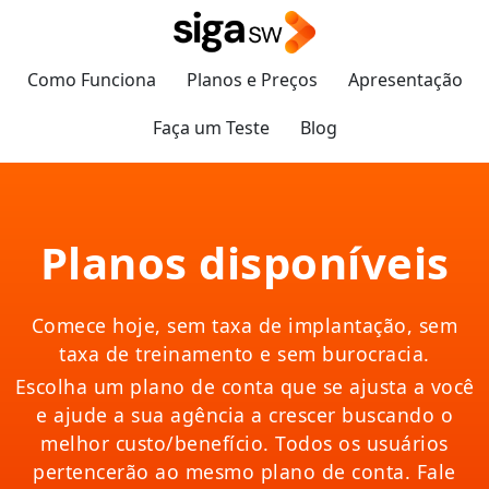
Como Funciona
Planos e Preços
Apresentação
Faça um Teste
Blog
Planos disponíveis
Comece hoje, sem taxa de implantação, sem
taxa de treinamento e sem burocracia.
Escolha um plano de conta que se ajusta a você
e ajude a sua agência a crescer buscando o
melhor custo/benefício.
Todos os usuários
pertencerão ao mesmo plano de conta.
Fale