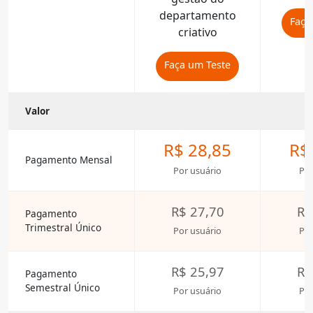
departamento
Faça
criativo
Faça um Teste
Valor
R$ 28,85
R$
Pagamento Mensal
Por usuário
Por
R$ 27,70
R$
Pagamento
Trimestral Único
Por usuário
Por
R$ 25,97
R$
Pagamento
Semestral Único
Por usuário
Por