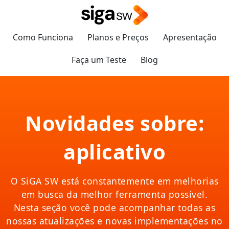
Como Funciona
Planos e Preços
Apresentação
Faça um Teste
Blog
Novidades sobre:
aplicativo
O SiGA SW está constantemente em melhorias
em busca da melhor ferramenta possível.
Nesta seção você pode acompanhar todas as
nossas atualizações e novas implementações no