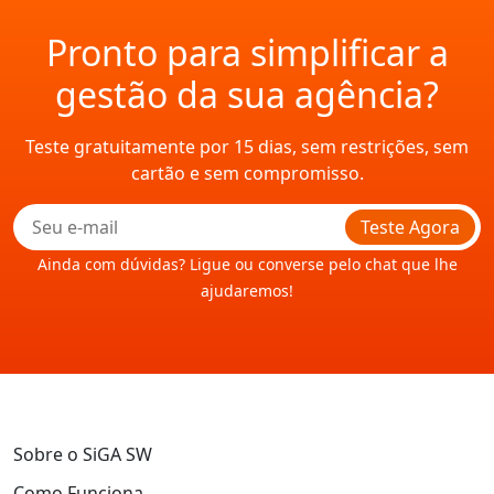
Pronto para simplificar a
gestão da sua agência?
Teste gratuitamente por 15 dias, sem restrições, sem
cartão e sem compromisso.
Teste Agora
Ainda com dúvidas? Ligue ou converse pelo chat que lhe
ajudaremos!
Sobre o SiGA SW
Como Funciona