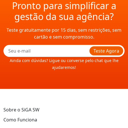
Pronto para simplificar a
gestão da sua agência?
Teste gratuitamente por 15 dias, sem restrições, sem
cartão e sem compromisso.
Teste Agora
Ainda com dúvidas? Ligue ou converse pelo chat que lhe
ajudaremos!
Sobre o SiGA SW
Como Funciona