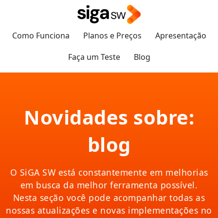
Como Funciona
Planos e Preços
Apresentação
Faça um Teste
Blog
Novidades sobre:
blog
O SiGA SW está constantemente em melhorias
em busca da melhor ferramenta possível.
Nesta seção você pode acompanhar todas as
nossas atualizações e novas implementações no