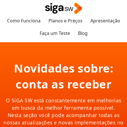
Como Funciona
Planos e Preços
Apresentação
Faça um Teste
Blog
Novidades sobre:
conta as receber
O SiGA SW está constantemente em melhorias
em busca da melhor ferramenta possível.
Nesta seção você pode acompanhar todas as
nossas atualizações e novas implementações no