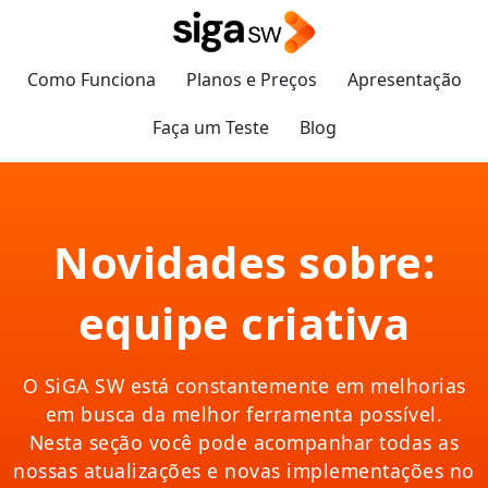
Como Funciona
Planos e Preços
Apresentação
Faça um Teste
Blog
Novidades sobre:
equipe criativa
O SiGA SW está constantemente em melhorias
em busca da melhor ferramenta possível.
Nesta seção você pode acompanhar todas as
nossas atualizações e novas implementações no