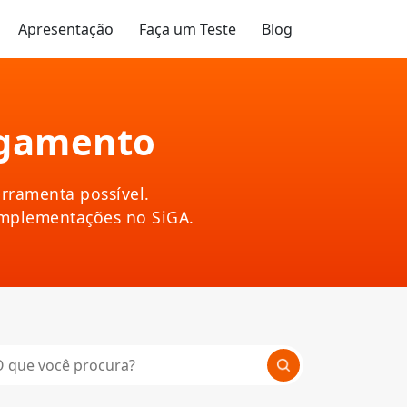
Apresentação
Faça um Teste
Blog
agamento
rramenta possível.
implementações no SiGA.