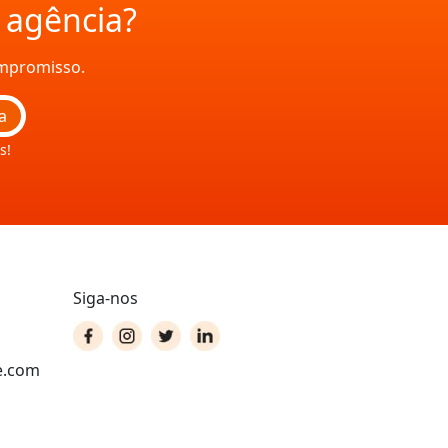
a agência?
ompromisso.
a
s!
Siga-nos
e.com