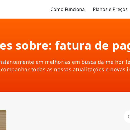
Como Funciona
Planos e Preços
es sobre: fatura de p
nstantemente em melhorias em busca da melhor fe
acompanhar todas as nossas atualizações e novas 