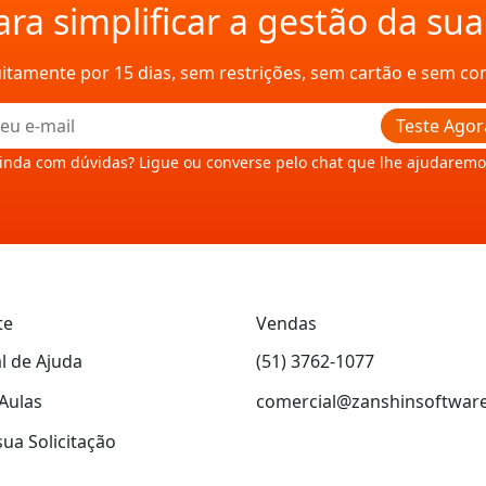
ra simplificar a gestão da su
uitamente por 15 dias, sem restrições, sem cartão e sem c
Teste Agor
inda com dúvidas? Ligue ou converse pelo chat que lhe ajudaremo
te
Vendas
l de Ajuda
(51) 3762-1077
Aulas
comercial@zanshinsoftwar
sua Solicitação