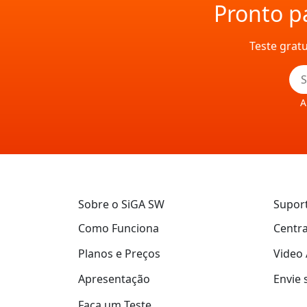
Pronto pa
Teste grat
A
Sobre o SiGA SW
Supor
Como Funciona
Centra
Planos e Preços
Video 
Apresentação
Envie 
Faça um Teste