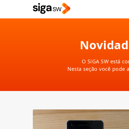
Novidad
O SiGA SW está co
Nesta seção você pode 