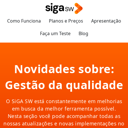
Como Funciona
Planos e Preços
Apresentação
Faça um Teste
Blog
Novidades sobre:
Gestão da qualidade
O SiGA SW está constantemente em melhorias
em busca da melhor ferramenta possível.
Nesta seção você pode acompanhar todas as
nossas atualizações e novas implementações no