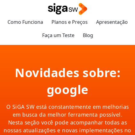
Como Funciona
Planos e Preços
Apresentação
Faça um Teste
Blog
Novidades sobre:
google
O SiGA SW está constantemente em melhorias
em busca da melhor ferramenta possível.
Nesta seção você pode acompanhar todas as
nossas atualizações e novas implementações no