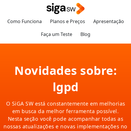
Como Funciona
Planos e Preços
Apresentação
Faça um Teste
Blog
Novidades sobre:
lgpd
O SiGA SW está constantemente em melhorias
em busca da melhor ferramenta possível.
Nesta seção você pode acompanhar todas as
nossas atualizações e novas implementações no