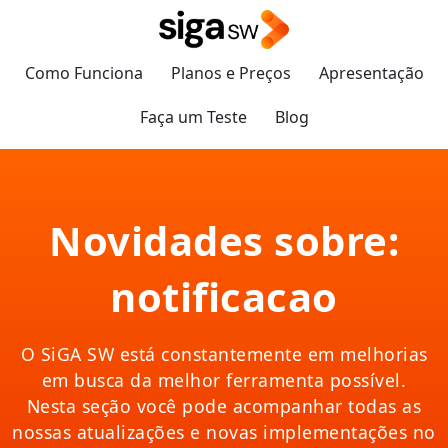
Como Funciona
Planos e Preços
Apresentação
Faça um Teste
Blog
Novidades sobre:
notificacao
O SiGA SW está constantemente em melhorias
em busca da melhor ferramenta possível.
Nesta seção você pode acompanhar todas as
nossas atualizações e novas implementações no