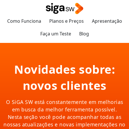
Como Funciona
Planos e Preços
Apresentação
Faça um Teste
Blog
Novidades sobre:
novos clientes
O SiGA SW está constantemente em melhorias
em busca da melhor ferramenta possível.
Nesta seção você pode acompanhar todas as
nossas atualizações e novas implementações no