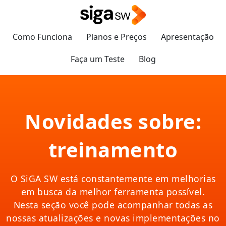
Como Funciona
Planos e Preços
Apresentação
Faça um Teste
Blog
Novidades sobre:
treinamento
O SiGA SW está constantemente em melhorias
em busca da melhor ferramenta possível.
Nesta seção você pode acompanhar todas as
nossas atualizações e novas implementações no