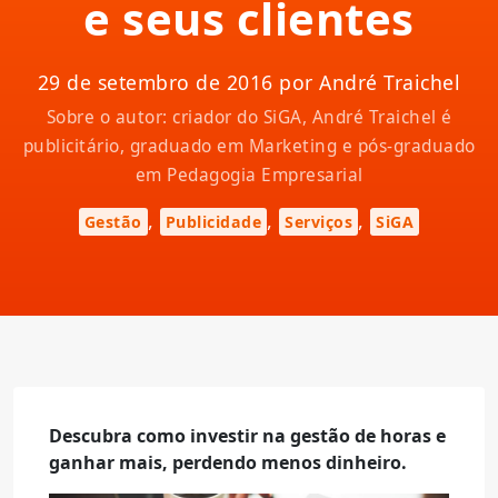
e seus clientes
29 de setembro de 2016 por André Traichel
Sobre o autor: criador do SiGA, André Traichel é
publicitário, graduado em Marketing e pós-graduado
em Pedagogia Empresarial
,
,
,
Gestão
Publicidade
Serviços
SiGA
Descubra como investir na gestão de horas e
ganhar mais, perdendo menos dinheiro.