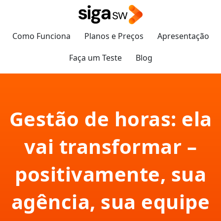
Como Funciona
Planos e Preços
Apresentação
Faça um Teste
Blog
Gestão de horas: ela
vai transformar –
positivamente, sua
agência, sua equipe