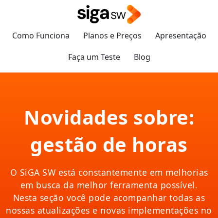
Como Funciona
Planos e Preços
Apresentação
Faça um Teste
Blog
Novidades sobre:
gestão de horas
O SiGA SW está constantemente em melhorias
em busca da melhor ferramenta possível.
Nesta seção você pode acompanhar todas as
nossas atualizações e novas implementações no