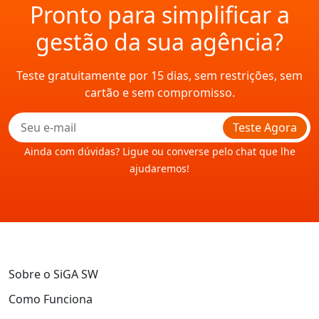
Pronto para simplificar a
gestão da sua agência?
Teste gratuitamente por 15 dias, sem restrições, sem
cartão e sem compromisso.
Teste Agora
Ainda com dúvidas? Ligue ou converse pelo chat que lhe
ajudaremos!
Sobre o SiGA SW
Como Funciona